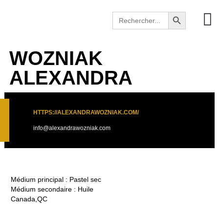
Search Button
Search
for:
WOZNIAK
ALEXANDRA
HTTPS://ALEXANDRAWOZNIAK.COM/
info@alexandrawozniak.com
Médium principal : Pastel sec
Médium secondaire : Huile
Canada,QC