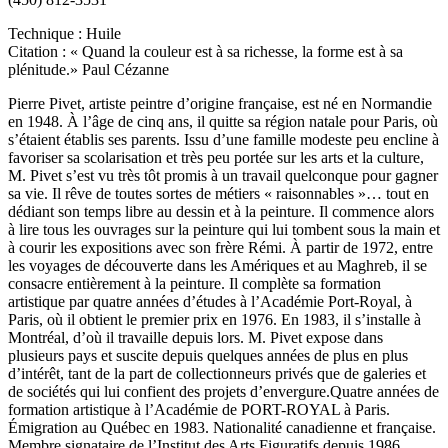
Technique : Huile
Citation : « Quand la couleur est à sa richesse, la forme est à sa
plénitude.» Paul Cézanne
Pierre Pivet, artiste peintre d’origine française, est né en Normandie
en 1948. À l’âge de cinq ans, il quitte sa région natale pour Paris, où
s’étaient établis ses parents. Issu d’une famille modeste peu encline à
favoriser sa scolarisation et très peu portée sur les arts et la culture,
M. Pivet s’est vu très tôt promis à un travail quelconque pour gagner
sa vie. Il rêve de toutes sortes de métiers « raisonnables »… tout en
dédiant son temps libre au dessin et à la peinture. Il commence alors
à lire tous les ouvrages sur la peinture qui lui tombent sous la main et
à courir les expositions avec son frère Rémi. À partir de 1972, entre
les voyages de découverte dans les Amériques et au Maghreb, il se
consacre entièrement à la peinture. Il complète sa formation
artistique par quatre années d’études à l’Académie Port-Royal, à
Paris, où il obtient le premier prix en 1976. En 1983, il s’installe à
Montréal, d’où il travaille depuis lors. M. Pivet expose dans
plusieurs pays et suscite depuis quelques années de plus en plus
d’intérêt, tant de la part de collectionneurs privés que de galeries et
de sociétés qui lui confient des projets d’envergure.Quatre années de
formation artistique à l’Académie de PORT-ROYAL à Paris.
Émigration au Québec en 1983. Nationalité canadienne et française.
Membre signataire de l’Institut des Arts Figuratifs depuis 1986.