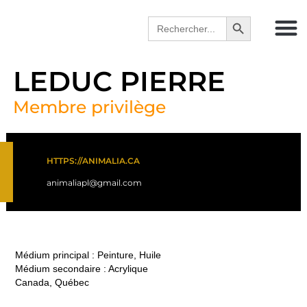
Search Button
Search
for:
LEDUC PIERRE
Membre privilège
HTTPS://ANIMALIA.CA
animaliapl@gmail.com
Médium principal : Peinture, Huile
Médium secondaire : Acrylique
Canada, Québec