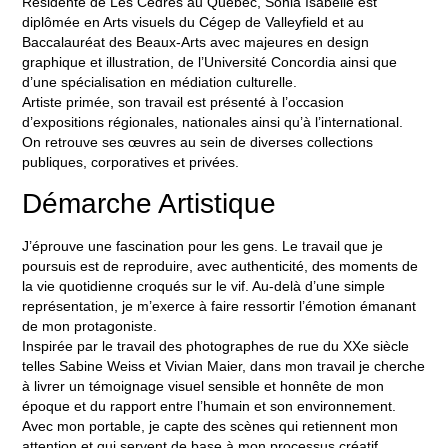
Résidente de Les Cèdres au Québec, Sonia Isabelle est
diplômée en Arts visuels du Cégep de Valleyfield et au
Baccalauréat des Beaux-Arts avec majeures en design
graphique et illustration, de l’Université Concordia ainsi que
d’une spécialisation en médiation culturelle.
Artiste primée, son travail est présenté à l’occasion
d’expositions régionales, nationales ainsi qu’à l’international.
On retrouve ses œuvres au sein de diverses collections
publiques, corporatives et privées.
Démarche Artistique
J’éprouve une fascination pour les gens. Le travail que je
poursuis est de reproduire, avec authenticité, des moments de
la vie quotidienne croqués sur le vif. Au-delà d’une simple
représentation, je m’exerce à faire ressortir l’émotion émanant
de mon protagoniste.
Inspirée par le travail des photographes de rue du XXe siècle
telles Sabine Weiss et Vivian Maier, dans mon travail je cherche
à livrer un témoignage visuel sensible et honnête de mon
époque et du rapport entre l’humain et son environnement.
Avec mon portable, je capte des scènes qui retiennent mon
attention et qui servent de base à mon processus créatif.