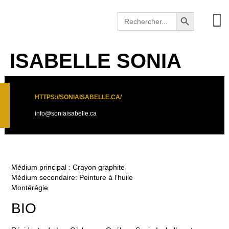
Search Button
Search
for:
ISABELLE SONIA
HTTPS://SONIAISABELLE.CA/
info@soniaisabelle.ca
Médium principal : Crayon graphite
Médium secondaire: Peinture à l’huile
Montérégie
BIO