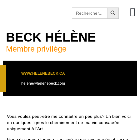
Search Button
Search
for:
BECK HÉLÈNE
Membre privilège
WWW.HELENEBECK.CA
helene@helenebeck.com
Vous voulez peut-être me connaître un peu plus? Eh bien voici
en quelques lignes le cheminement de ma vie consacrée
uniquement à l’Art.
Bien sûr comme femme, j’ai aimé, je me suis mariée et j’ai eu